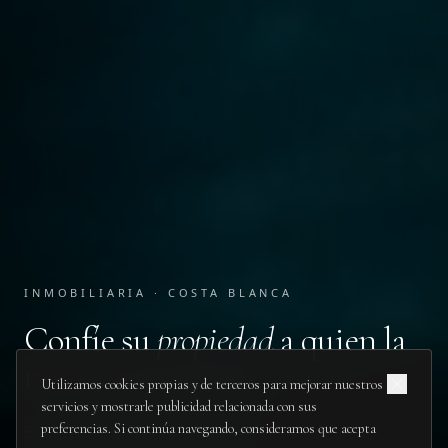
INMOBILIARIA · COSTA BLANCA
Confíe su
propiedad
a quien la
trata como propia.
Utilizamos cookies propias y de terceros para mejorar nuestros
servicios y mostrarle publicidad relacionada con sus
preferencias. Si continúa navegando, consideramos que acepta
Bienvenido a tu propio paraíso