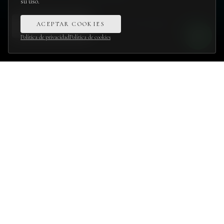
su uso.
ACEPTAR COOKIES
INFÓRMATE
→
VER PROPIEDADES
Política de privacidad
Política de cookies
4
6
PILARES DEL MÉTODO OTERO
MESES EN EXCLUSIVA
360
°
5
TOURS VIRTUALES
IDIOMAS PARA
INMERSIVOS
COMPRADORES
INTERNACIONALES
En venta