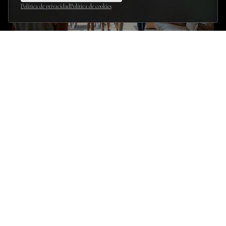
Política de privacidad
Política de cookies
04
LA DIFERENCIA
La venta de tu casa no puede
dejarse al azar
Quien comercializa tu propiedad decide cuánto y cuándo se
vende. Estos son los efectos contrastados de un método
integral frente al modelo tradicional.